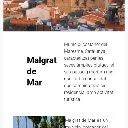
Municipi costaner del
Maresme, Catalunya,
Malgrat
caracteritzat per les
seves àmplies platges, el
de
seu passeig marítim i un
nucli urbà consolidat
Mar
que combina tradició
residencial amb activitat
turística.
Malgrat de Mar és un
municipi costaner del