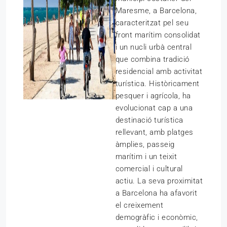
Maresme, a Barcelona,
caracteritzat pel seu
front marítim consolidat
i un nucli urbà central
que combina tradició
residencial amb activitat
turística. Històricament
pesquer i agrícola, ha
evolucionat cap a una
destinació turística
rellevant, amb platges
àmplies, passeig
marítim i un teixit
comercial i cultural
actiu. La seva proximitat
a Barcelona ha afavorit
el creixement
demogràfic i econòmic,