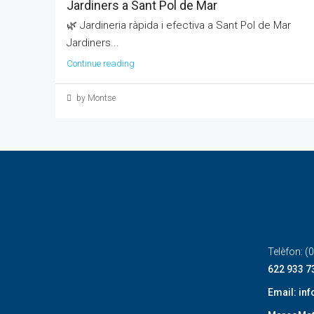
Jardiners a Sant Pol de Mar
🌿 Jardineria ràpida i efectiva a Sant Pol de Mar
Jardiners...
Continue reading
by Montse
Telèfon: (
622 933 7
Email: in