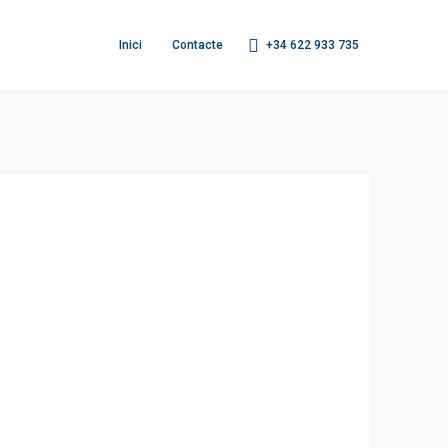
+34 622 933 735
Inici
Contacte