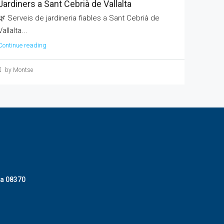
Jardiners a Sant Cebrià de Vallalta
🌿 Serveis de jardineria fiables a Sant Cebrià de
Vallalta...
Continue reading
by Montse
la 08370