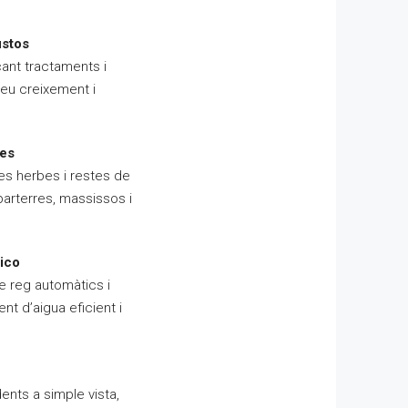
ustos
cant tractaments i
seu creixement i
des
es herbes i restes de
parterres, massissos i
ico
e reg automàtics i
t d’aigua eficient i
nts a simple vista,