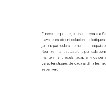
El nostre equip de jardiners treballa a
Sa
Llavaneres
oferint solucions pràctiques 
jardins particulars, comunitats i espais
Realitzem tant actuacions puntuals com 
manteniment regular, adaptant-nos semp
característiques de cada jardí i a les n
espai verd.