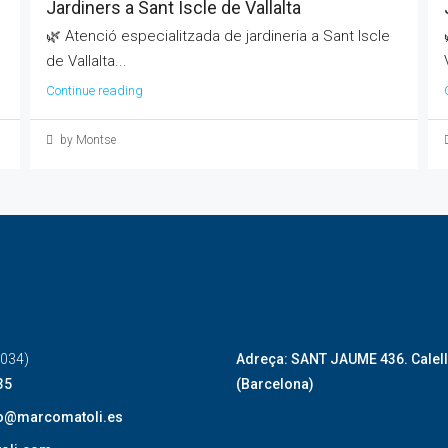
Jardiners a Sant Iscle de Vallalta
🌿 Atenció especialitzada de jardineria a Sant Iscle
de Vallalta...
Continue reading
by Montse
0034)
Adreça: SANT JAUME 436. Calel
35
(Barcelona)
fo@marcomatoli.es