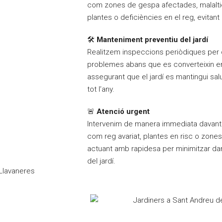
com zones de gespa afectades, malaltie
plantes o deficiències en el reg, evitan
🛠️
Manteniment preventiu del jardí
Realitzem inspeccions periòdiques per 
problemes abans que es converteixin en
assegurant que el jardí es mantingui salu
tot l’any.
🚨
Atenció urgent
Intervenim de manera immediata davant s
com reg avariat, plantes en risc o zon
actuant amb rapidesa per minimitzar dany
del jardí.