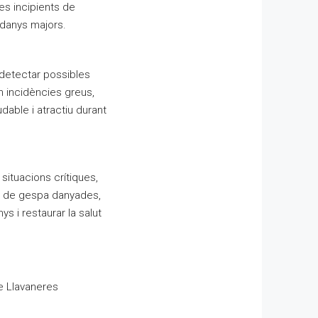
s incipients de
t danys majors.
detectar possibles
 incidències greus,
dable i atractiu durant
ituacions crítiques,
es de gespa danyades,
s i restaurar la salut