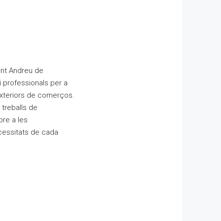
nt Andreu de
i professionals per a
 exteriors de comerços.
treballs de
re a les
ecessitats de cada