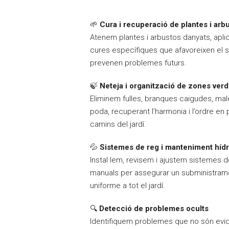
🌱
Cura i recuperació de plantes i arb
Atenem plantes i arbustos danyats, apli
cures específiques que afavoreixen el 
prevenen problemes futurs.
🍃
Neteja i organització de zones ver
Eliminem fulles, branques caigudes, mal
poda, recuperant l’harmonia i l’ordre en 
camins del jardí.
💦
Sistemes de reg i manteniment hídr
Instal·lem, revisem i ajustem sistemes d
manuals per assegurar un subministramen
uniforme a tot el jardí.
🔍
Detecció de problemes ocults
Identifiquem problemes que no són evide