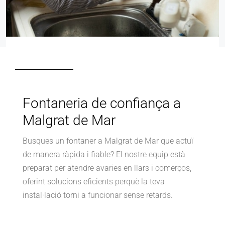
Fontaneria de confiança a
Malgrat de Mar
Busques un fontaner a Malgrat de Mar que actuï
de manera ràpida i fiable? El nostre equip està
preparat per atendre avaries en llars i comerços,
oferint solucions eficients perquè la teva
instal·lació torni a funcionar sense retards.