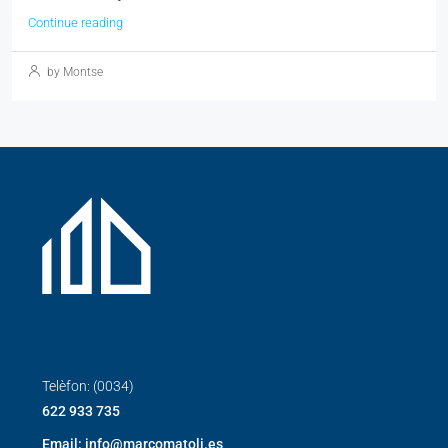
Continue reading
by Montse
Telèfon: (0034)
622 933 735
Email: info@marcomatoli.es