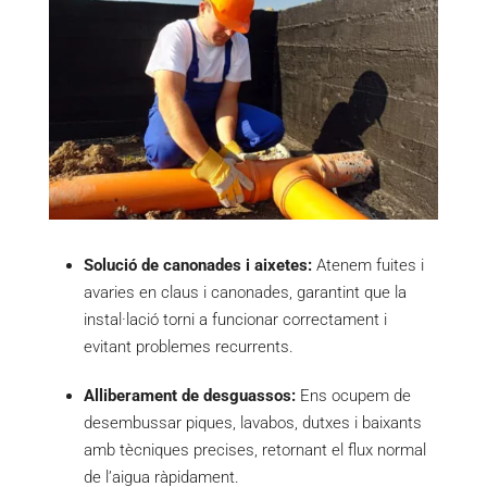
Solució de canonades i aixetes:
Atenem fuites i
avaries en claus i canonades, garantint que la
instal·lació torni a funcionar correctament i
evitant problemes recurrents.
Alliberament de desguassos:
Ens ocupem de
desembussar piques, lavabos, dutxes i baixants
amb tècniques precises, retornant el flux normal
de l’aigua ràpidament.